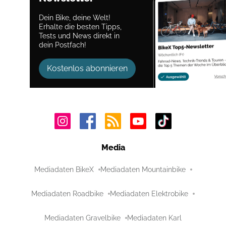
Dein Bike, deine Welt!
Erhalte die besten Tipps,
Tests und News direkt in
dein Postfach!
Kostenlos abonnieren
Media
Mediadaten BikeX
Mediadaten Mountainbike
Mediadaten Roadbike
Mediadaten Elektrobike
Mediadaten Gravelbike
Mediadaten Karl